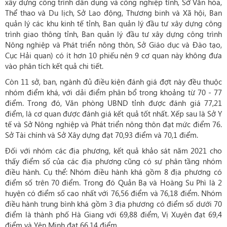
xây dựng công trình dân dụng và công nghiệp tỉnh, Sở Văn hóa,
Thể thao và Du lịch, Sở Lao động, Thương binh và Xã hội, Ban
quản lý các khu kinh tế tỉnh, Ban quản lý đầu tư xây dựng công
trình giao thông tỉnh, Ban quản lý đầu tư xây dựng công trình
Nông nghiệp và Phát triển nông thôn, Sở Giáo dục và Đào tạo,
Cục Hải quan) có ít hơn 10 phiếu nên 9 cơ quan này không đưa
vào phân tích kết quả chi tiết.
Còn 11 sở, ban, ngành đủ điều kiện đánh giá đợt này đều thuộc
nhóm điểm khá, với dải điểm phân bổ trong khoảng từ 70 - 77
điểm. Trong đó, Văn phòng UBND tỉnh được đánh giá 77,21
điểm, là cơ quan được đánh giá kết quả tốt nhất. Xếp sau là Sở Y
tế và Sở Nông nghiệp và Phát triển nông thôn đạt mức điểm 76.
Sở Tài chính và Sở Xây dựng đạt 70,93 điểm và 70,1 điểm.
Đối với nhóm các địa phương, kết quả khảo sát năm 2021 cho
thấy điểm số của các địa phương cũng có sự phân tầng nhóm
điều hành. Cụ thể: Nhóm điều hành khá gồm 8 địa phương có
điểm số trên 70 điểm. Trong đó Quản Bạ và Hoàng Su Phì là 2
huyện có điểm số cao nhất với 76,56 điểm và 76,18 điểm. Nhóm
điều hành trung bình khá gồm 3 địa phương có điểm số dưới 70
điểm là thành phố Hà Giang với 69,88 điểm, Vị Xuyên đạt 69,4
điểm và Yên Minh đạt 66,14 điểm.