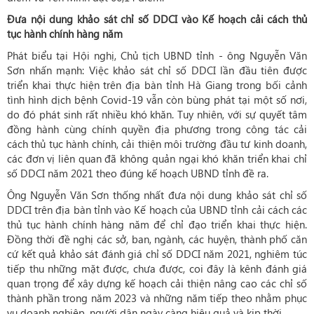
Đưa nội dung khảo sát chỉ số DDCI vào Kế hoạch cải cách thủ
tục hành chính hàng năm
Phát biểu tại Hội nghị, Chủ tịch UBND tỉnh - ông Nguyễn Văn
Sơn nhấn mạnh: Việc khảo sát chỉ số DDCI lần đầu tiên được
triển khai thực hiện trên địa bàn tỉnh Hà Giang trong bối cảnh
tình hình dịch bệnh Covid-19 vẫn còn bùng phát tại một số nơi,
do đó phát sinh rất nhiều khó khăn. Tuy nhiên, với sự quyết tâm
đồng hành cùng chính quyền địa phương trong công tác cải
cách thủ tục hành chính, cải thiện môi trường đầu tư kinh doanh,
các đơn vị liên quan đã không quản ngại khó khăn triển khai chỉ
số DDCI năm 2021 theo đúng kế hoạch UBND tỉnh đề ra.
Ông Nguyễn Văn Sơn thống nhất đưa nội dung khảo sát chỉ số
DDCI trên địa bàn tỉnh vào Kế hoạch của UBND tỉnh cải cách các
thủ tục hành chính hàng năm để chỉ đạo triển khai thực hiện.
Đồng thời đề nghị các sở, ban, ngành, các huyện, thành phố căn
cứ kết quả khảo sát đánh giá chỉ số DDCI năm 2021, nghiêm túc
tiếp thu những mặt được, chưa được, coi đây là kênh đánh giá
quan trọng để xây dựng kế hoạch cải thiện nâng cao các chỉ số
thành phần trong năm 2023 và những năm tiếp theo nhằm phục
vụ doanh nghiệp, người dân ngày càng hiệu quả và kịp thời.