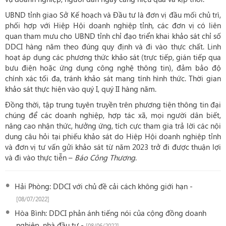
UBND tỉnh giao Sở Kế hoạch và Đầu tư là đơn vị đầu mối chủ trì,
phối hợp với Hiệp Hội doanh nghiệp tỉnh, các đơn vị có liên
quan tham mưu cho UBND tỉnh chỉ đạo triển khai khảo sát chỉ số
DDCI hàng năm theo đúng quy định và đi vào thực chất. Linh
hoạt áp dụng các phương thức khảo sát (trực tiếp, gián tiếp qua
bưu điện hoặc ứng dụng công nghệ thông tin), đảm bảo độ
chính xác tối đa, tránh khảo sát mang tính hình thức. Thời gian
khảo sát thực hiện vào quý I, quý II hàng năm.
Đồng thời, tập trung tuyên truyền trên phương tiện thông tin đại
chúng để các doanh nghiệp, hợp tác xã, mọi người dân biết,
nâng cao nhận thức, hưởng ứng, tích cực tham gia trả lời các nội
dung câu hỏi tại phiếu khảo sát do Hiệp Hội doanh nghiệp tỉnh
và đơn vị tư vấn gửi khảo sát từ năm 2023 trở đi được thuận lợi
và đi vào thực tiễn –
Báo Công Thương
.
Hải Phòng: DDCI với chủ đề cải cách không giới hạn -
[08/07/2022]
Hòa Bình: DDCI phản ánh tiếng nói của cộng đồng doanh
nghiệp, nhà đầu tư -
[08/06/2022]