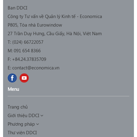
Ban DDCI
Công ty Tư vấn về Quản lý Kinh tế - Economica
P805, Tòa nhà Eurowindow
27 Trần Duy Hưng, Cầu Giấy, Hà Nội, Việt Nam
T: (0
24) 66722057
M:
091 654 8366
F:
+84.24.37835709
E:
contact@economica.vn
Menu
Trang chủ
Giới thiệu DDCI
Phương pháp
Thư viện DDCI