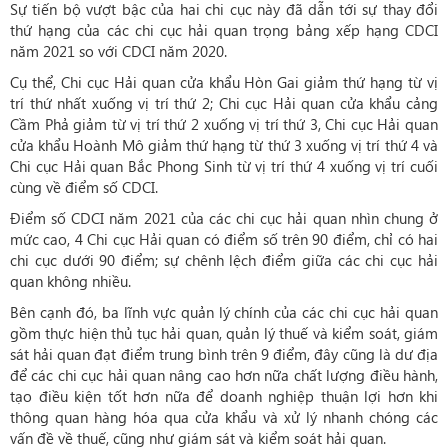
Sự tiến bộ vượt bậc của hai chi cục này đã dẫn tới sự thay đổi
thứ hạng của các chi cục hải quan trọng bảng xếp hạng CDCI
năm 2021 so với CDCI năm 2020.
Cụ thể, Chi cục Hải quan cửa khẩu Hòn Gai giảm thứ hạng từ vị
trí thứ nhất xuống vị trí thứ 2; Chi cục Hải quan cửa khẩu cảng
Cầm Phả giảm từ vị trí thứ 2 xuống vị trí thứ 3, Chi cục Hải quan
cửa khẩu Hoành Mô giảm thứ hạng từ thứ 3 xuống vị trí thứ 4 và
Chi cục Hải quan Bắc Phong Sinh từ vị trí thứ 4 xuống vị trí cuối
cùng về điểm số CDCI.
Điểm số CDCI năm 2021 của các chi cục hải quan nhìn chung ở
mức cao, 4 Chi cục Hải quan có điểm số trên 90 điểm, chỉ có hai
chi cục dưới 90 điểm; sự chênh lệch điểm giữa các chi cục hải
quan không nhiều.
Bên cạnh đó, ba lĩnh vực quản lý chính của các chi cục hải quan
gồm thực hiện thủ tục hải quan, quản lý thuế và kiểm soát, giám
sát hải quan đạt điểm trung bình trên 9 điểm, đây cũng là dư địa
để các chi cục hải quan nâng cao hơn nữa chất lượng điều hành,
tạo điều kiện tốt hơn nữa để doanh nghiệp thuận lợi hơn khi
thông quan hàng hóa qua cửa khẩu và xử lý nhanh chóng các
vấn đề về thuế, cũng như giám sát và kiểm soát hải quan.