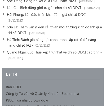
Sóc Trăng: Công bố kết quả DDCI năm 2020 -
[20/03/2021]
Lào Cai: Bình đẳng giới từ góc nhìn chỉ số DDCI -
[18/01/2021]
Hải Phòng: Lần đầu triển khai đánh giá chỉ số DDCI -
[24/12/2020]
Sơn La: Tham vấn ý kiến cải thiện môi trường kinh doanh qua
chỉ số DDCI -
[18/11/2020]
Hà Tĩnh: Đánh giá năng lực cạnh tranh cấp cơ sở để nâng
hạng chỉ số PCI -
[02/10/2020]
Quảng Ngãi: Cục Thuế xếp thứ nhất về chỉ số DDCI cấp tỉnh -
[09/08/2020]
Liên hệ
Ban DDCI
Công ty Tư vấn về Quản lý Kinh tế - Economica
P805, Tòa nhà Eurowindow