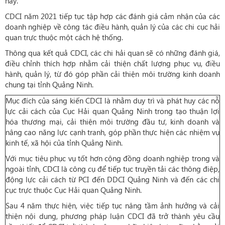
nay.
CDCI năm 2021 tiếp tục tập hợp các đánh giá cảm nhận của các
doanh nghiệp về công tác điều hành, quản lý của các chi cục hải
quan trực thuộc một cách hệ thống.
Thông qua kết quả CDCI, các chi hải quan sẽ có những đánh giá,
điều chỉnh thích hợp nhằm cải thiện chất lượng phục vụ, điều
hành, quản lý, từ đó góp phần cải thiện môi trường kinh doanh
chung tại tỉnh Quảng Ninh.
Mục đích của sáng kiến CDCI là nhằm duy trì và phát huy các nỗ
lực cải cách của Cục Hải quan Quảng Ninh trong tạo thuận lợi
hóa thương mại, cải thiện môi trường đầu tư, kinh doanh và
nâng cao năng lực cạnh tranh, góp phần thực hiện các nhiệm vụ
kinh tế, xã hội của tỉnh Quảng Ninh.
Với mục tiêu phục vụ tốt hơn cộng đồng doanh nghiệp trong và
ngoài tỉnh, CDCI là công cụ để tiếp tục truyền tải các thông điệp,
động lực cải cách từ PCI đến DDCI Quảng Ninh và đến các chi
cục trực thuộc Cục Hải quan Quảng Ninh.
Sau 4 năm thực hiện, việc tiếp tục nâng tầm ảnh hưởng và cải
thiện nội dung, phương pháp luận CDCI đã trở thành yêu cầu