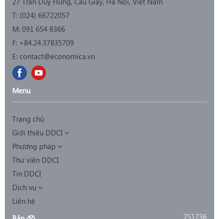
27 Trần Duy Hưng, Cầu Giấy, Hà Nội, Việt Nam
T: (0
24) 66722057
M:
091 654 8366
F:
+84.24.37835709
E:
contact@economica.vn
Menu
Trang chủ
Giới thiệu DDCI
Phương pháp
Thư viện DDCI
Tin DDCI
Dịch vụ
Liên hệ
751736
Bản đồ