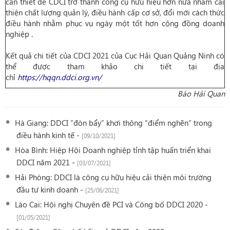
cần thiết để CDCI trở thành công cụ hữu hiệu hơn nữa nhằm cải
thiện chất lượng quản lý, điều hành cấp cơ sở, đổi mới cách thức
điều hành nhằm phục vụ ngày một tốt hơn cộng đồng doanh
nghiệp .
Kết quả chi tiết của CDCI 2021 của Cục Hải Quan Quảng Ninh có
thể được tham khảo chi tiết tại địa
chỉ
https://hqqn.ddci.org.vn/
Báo Hải Quan
Hà Giang: DDCI “đòn bẩy” khơi thông “điểm nghẽn” trong
điều hành kinh tế -
[09/10/2021]
Hòa Bình: Hiệp Hội Doanh nghiệp tỉnh tập huấn triển khai
DDCI năm 2021 -
[03/07/2021]
Hải Phòng: DDCI là công cụ hữu hiệu cải thiện môi trường
đầu tư kinh doanh -
[25/06/2021]
Lào Cai: Hội nghị Chuyên đề PCI và Công bố DDCI 2020 -
[01/05/2021]