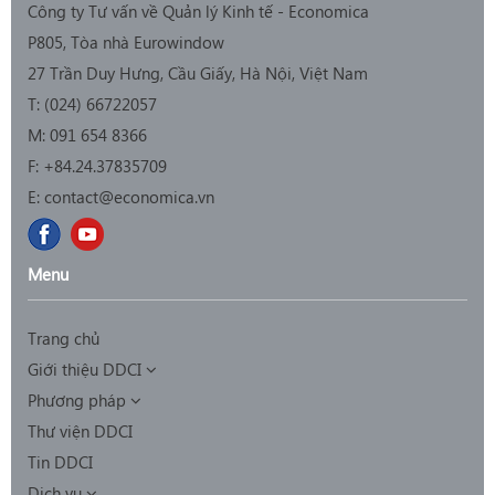
Công ty Tư vấn về Quản lý Kinh tế - Economica
P805, Tòa nhà Eurowindow
27 Trần Duy Hưng, Cầu Giấy, Hà Nội, Việt Nam
T: (0
24) 66722057
M:
091 654 8366
F:
+84.24.37835709
E:
contact@economica.vn
Menu
Trang chủ
Giới thiệu DDCI
Phương pháp
Thư viện DDCI
Tin DDCI
Dịch vụ