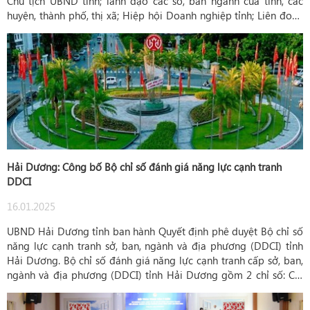
Chủ tịch UBND tỉnh; lãnh đạo các sở, ban ngành của tỉnh, các
huyện, thành phố, thị xã; Hiệp hội Doanh nghiệp tỉnh; Liên đoàn
Thương mại và Công nghiệp Việt Nam (VCCI); Economica Việt
Nam; Viện Phát triển kinh tế - xã hội tỉnh Bắc Ninh; đại diện
Quản lý dự án GREAT Trung ương và địa phương, đại diện
doanh nghiệp trên địa bàn tỉnh.
Hải Dương: Công bố Bộ chỉ số đánh giá năng lực cạnh tranh
DDCI
16.01.2025
UBND Hải Dương tỉnh ban hành Quyết định phê duyệt Bộ chỉ số
năng lực cạnh tranh sở, ban, ngành và địa phương (DDCI) tỉnh
Hải Dương. Bộ chỉ số đánh giá năng lực cạnh tranh cấp sở, ban,
ngành và địa phương (DDCI) tỉnh Hải Dương gồm 2 chỉ số: Chỉ
số đánh giá đánh giá năng lực cạnh tranh cấp sở, ban, ngành và
chỉ số đánh giá năng lực cạnh tranh cấp huyện, thành phố, thị xã.