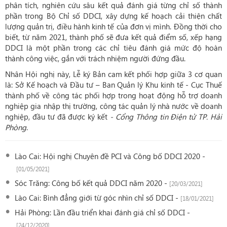
phân tích, nghiên cứu sâu kết quả đánh giá từng chỉ số thành
phần trong Bộ Chỉ số DDCI, xây dựng kế hoạch cải thiện chất
lượng quản trị, điều hành kinh tế của đơn vị mình. Đồng thời cho
biết, từ năm 2021, thành phố sẽ đưa kết quả điểm số, xếp hạng
DDCI là một phần trong các chỉ tiêu đánh giá mức độ hoàn
thành công việc, gắn với trách nhiệm người đứng đầu.
Nhân Hội nghị này, Lễ ký Bản cam kết phối hợp giữa 3 cơ quan
là: Sở Kế hoạch và Đầu tư – Ban Quản lý Khu kinh tế - Cục Thuế
thành phố về công tác phối hợp trong hoạt động hỗ trợ doanh
nghiệp gia nhập thị trường, công tác quản lý nhà nước về doanh
nghiệp, đầu tư đã được ký kết
- Cổng Thông tin Điện tử TP. Hải
Phòng
.
Lào Cai: Hội nghị Chuyên đề PCI và Công bố DDCI 2020 -
[01/05/2021]
Sóc Trăng: Công bố kết quả DDCI năm 2020 -
[20/03/2021]
Lào Cai: Bình đẳng giới từ góc nhìn chỉ số DDCI -
[18/01/2021]
Hải Phòng: Lần đầu triển khai đánh giá chỉ số DDCI -
[24/12/2020]