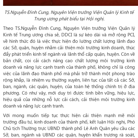
TS.Nguyễn Đình Cung, Nguyên Viện trưởng Viện Quản lý Kinh tế
Trung ương phát biểu tại Hội nghị.
Theo TS.Nguyễn Đình Cung, Nguyên Viện trưởng Viện Quản lý
Kinh tế Trung ương chia sẻ, DDCI là sự kéo dài và mở rộng PCI,
về hình thức đó là việc thực hiện đo lường chất lượng lãnh đạo
các Sở, quận, huyện nhằm cải thiện môi trường kinh doanh, thúc
đẩy phát triển kinh tế ngành và lãnh thổ cấp quận, huyện. Còn về
bản chất, coi cải cách nâng cao chất lượng môi trường kinh
doanh và năng lực cạnh tranh của thành phố, không chỉ là công
việc của lãnh đạo thành phố mà phải trở thành một phong trào
rộng khắp, là nhiệm vụ thường xuyên, liên tục của tất cả các Sở,
ban, ngành, các quận, huyện, của toàn hệ thống chính trị ở địa
phương. Có như vậy, mới duy trì được tính bền vững, hiệu lực,
hiệu quả của những nỗ lực cải cách, cải thiện môi trường kinh
doanh và năng lực cạnh tranh.
Với mong muốn tiếp tục thực hiện cải thiện mạnh mẽ môi
trường đầu tư, kinh doanh của thành phố, kết luận Hội nghị, Phó
Chủ tịch Thường trực UBND thành phố Lê Anh Quân yêu cầu các
Sở, ban, ngành và UBND các quận, huyện khẩn trương rà soát,