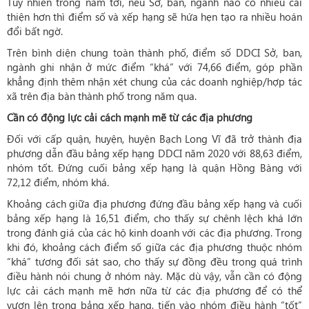
Tuy nhiên trong năm tới, nếu Sở, ban, ngành nào có nhiều cải
thiện hơn thì điểm số và xếp hạng sẽ hứa hẹn tạo ra nhiều hoán
đổi bất ngờ.
Trên bình diện chung toàn thành phố, điểm số DDCI Sở, ban,
ngành ghi nhận ở mức điểm “khá” với 74,66 điểm, góp phần
khẳng định thêm nhận xét chung của các doanh nghiệp/hợp tác
xã trên địa bàn thành phố trong năm qua.
Cần có động lực cải cách mạnh mẽ từ các địa phương
Đối với cấp quận, huyện, huyện Bạch Long Vĩ đã trở thành địa
phương dẫn đầu bảng xếp hạng DDCI năm 2020 với 88,63 điểm,
nhóm tốt. Đứng cuối bảng xếp hạng là quận Hồng Bàng với
72,12 điểm, nhóm khá.
Khoảng cách giữa địa phương đứng đầu bảng xếp hạng và cuối
bảng xếp hạng là 16,51 điểm, cho thấy sự chênh lệch khá lớn
trong đánh giá của các hộ kinh doanh với các địa phương. Trong
khi đó, khoảng cách điểm số giữa các địa phương thuộc nhóm
“khá” tương đối sát sao, cho thấy sự đồng đều trong quá trình
điều hành nói chung ở nhóm này. Mặc dù vậy, vẫn cần có động
lực cải cách mạnh mẽ hơn nữa từ các địa phương để có thể
vươn lên trong bảng xếp hạng, tiến vào nhóm điều hành “tốt”