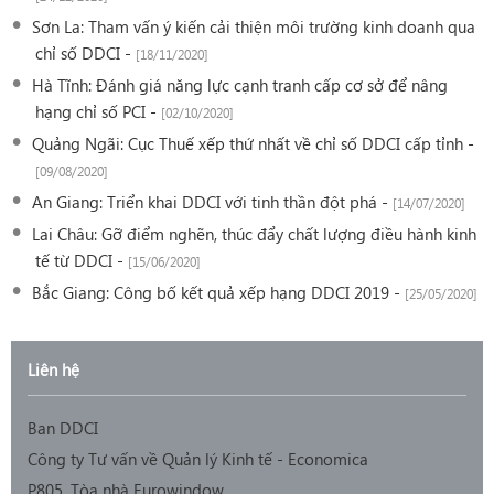
Sơn La: Tham vấn ý kiến cải thiện môi trường kinh doanh qua
chỉ số DDCI -
[18/11/2020]
Hà Tĩnh: Đánh giá năng lực cạnh tranh cấp cơ sở để nâng
hạng chỉ số PCI -
[02/10/2020]
Quảng Ngãi: Cục Thuế xếp thứ nhất về chỉ số DDCI cấp tỉnh -
[09/08/2020]
An Giang: Triển khai DDCI với tinh thần đột phá -
[14/07/2020]
Lai Châu: Gỡ điểm nghẽn, thúc đẩy chất lượng điều hành kinh
tế từ DDCI -
[15/06/2020]
Bắc Giang: Công bố kết quả xếp hạng DDCI 2019 -
[25/05/2020]
Liên hệ
Ban DDCI
Công ty Tư vấn về Quản lý Kinh tế - Economica
P805, Tòa nhà Eurowindow