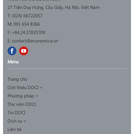
27 Trần Duy Hưng, Cầu Giấy, Hà Nội, Việt Nam
T: (0
24) 66722057
M:
091 654 8366
F:
+84.24.37835709
E:
contact@economica.vn
Menu
Trang chủ
Giới thiệu DDCI
Phương pháp
Thư viện DDCI
Tin DDCI
Dịch vụ
Liên hệ