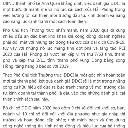
UBND thành phố Lê Anh Quân khẳng định, việc đánh giá DDCI là
một bước đi mạnh mẽ và nỗ lực cải cách của Hải Phòng trong
việc hướng tới cải thiện môi trường đầu tư, kinh doanh và nâng
cao năng lực cạnh tranh một cách toàn diện.
Phó Chủ tịch Thường trực nhấn mạnh, năm 2020 qua đi cùng
nhiều dấu ấn đặc biệt khó khăn khi cộng đồng doanh nghiệp
phải đối mặt với những tác động tiêu cực của đại dịch Covid-19,
tuy vậy với những nỗ lực mang tính đột phá và sáng tạo, PCI
2020 của Hải Phòng đã vượt lên xếp vị trí thứ 7/63 tỉnh, thành
phố và xếp thứ 2/11 tỉnh, thành phố vùng Đồng bằng sông
Hồng, tăng hạng 3 bậc so với 2019.
Theo Phó Chủ tịch Thường trực, DDCI là một góc nhìn hoàn toàn
mới tại thành phố, kết quả đánh giá DDCI sẽ là một trong những
công cụ hữu hiệu để đưa ra bức tranh chung về môi trường đầu
tư, kinh doanh tại thành phố, là đầu vào cho những đánh giá, cải
thiện chính sách sau này.
Bộ chỉ số DDCI năm 2020 bao gồm 9 chỉ số đối với khối sở, ban,
ngành và 10 chỉ số đối với khối địa phương như: gia nhập thị
trường và hoạt động cấp phép; tính minh bạch và ứng dụng
công nghệ thông tin; tính năng động và hiệu lực của hệ thống